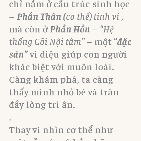
chỉ nằm ở cấu trúc sinh học
–
Phần Thân
(
cơ thể) tinh vi
,
mà còn ở
Phần Hồn
–
“Hệ
thống Cõi Nội tâm”
– một
“đặc
sản”
vi diệu giúp con người
khác biệt với muôn loài.
Càng khám phá, ta càng
thấy mình nhỏ bé và tràn
đầy lòng tri ân.
.
Thay vì nhìn cơ thể như