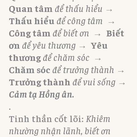
Quan tâm
để thấu hiểu →
Thấu hiểu
để công tâm →
Công tâm
để biết ơn →
Biết
ơn
để yêu thương →
Yêu
thương
để chăm sóc →
Chăm sóc
để trưởng thành →
Trưởng thành
để vui sống →
Cảm tạ Hồng ân.
.
Tinh thần cốt lõi:
Khiêm
nhường nhận lãnh, biết ơn