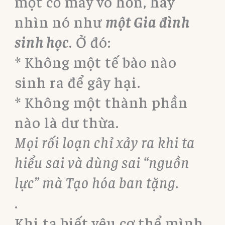
một cỗ máy vô hồn, hãy
nhìn nó như
một Gia đình
sinh học
. Ở đó:
* Không một tế bào nào
sinh ra để gây hại.
* Không một thành phần
nào là dư thừa.
Mọi rối loạn chỉ xảy ra khi ta
hiểu sai và dùng sai “nguồn
lực” mà Tạo hóa ban tặng
.
.
Khi ta biết yêu cơ thể mình