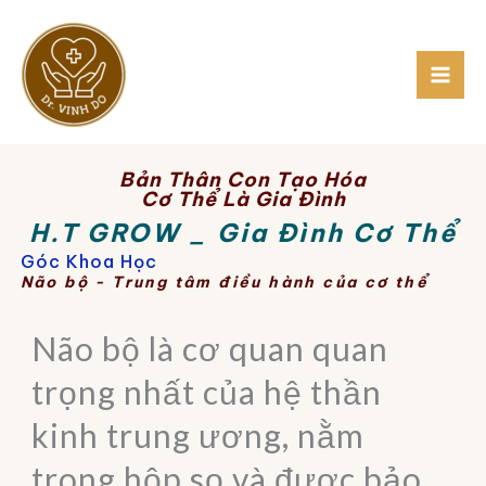
Skip
to
content
Bản Thân Con Tạo Hóa
Cơ Thể Là Gia Đình
H.T GROW _ Gia Đình Cơ Thể
Góc Khoa Học
Não bộ - Trung tâm điều hành của cơ thể
Não bộ là cơ quan quan
trọng nhất của hệ thần
kinh trung ương, nằm
trong hộp sọ và được bảo